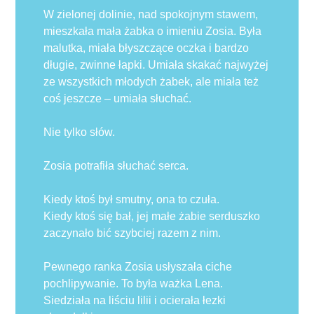
W zielonej dolinie, nad spokojnym stawem,
mieszkała mała żabka o imieniu Zosia. Była
malutka, miała błyszczące oczka i bardzo
długie, zwinne łapki. Umiała skakać najwyżej
ze wszystkich młodych żabek, ale miała też
coś jeszcze – umiała słuchać.
Nie tylko słów.
Zosia potrafiła słuchać serca.
Kiedy ktoś był smutny, ona to czuła.
Kiedy ktoś się bał, jej małe żabie serduszko
zaczynało bić szybciej razem z nim.
Pewnego ranka Zosia usłyszała ciche
pochlipywanie. To była ważka Lena.
Siedziała na liściu lilii i ocierała łezki