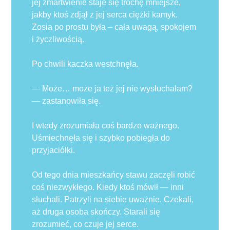
jej zmartwienie staje się trochę mniejsze,
jakby ktoś zdjął z jej serca ciężki kamyk.
Zosia po prostu była – cała uwagą, spokojem
i życzliwością.
Po chwili kaczka westchnęła.
— Może… może ja też jej nie wysłuchałam?
— zastanowiła się.
I wtedy zrozumiała coś bardzo ważnego.
Uśmiechnęła się i szybko pobiegła do
przyjaciółki.
Od tego dnia mieszkańcy stawu zaczęli robić
coś niezwykłego. Kiedy ktoś mówił — inni
słuchali. Patrzyli na siebie uważnie. Czekali,
aż druga osoba skończy. Starali się
zrozumieć, co czuje jej serce.