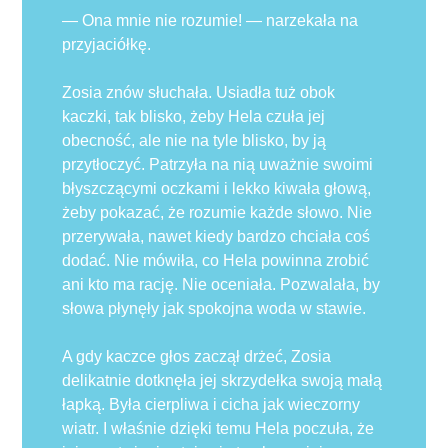
— Ona mnie nie rozumie! — narzekała na
przyjaciółkę.
Zosia znów słuchała. Usiadła tuż obok
kaczki, tak blisko, żeby Hela czuła jej
obecność, ale nie na tyle blisko, by ją
przytłoczyć. Patrzyła na nią uważnie swoimi
błyszczącymi oczkami i lekko kiwała głową,
żeby pokazać, że rozumie każde słowo. Nie
przerywała, nawet kiedy bardzo chciała coś
dodać. Nie mówiła, co Hela powinna zrobić
ani kto ma rację. Nie oceniała. Pozwalała, by
słowa płynęły jak spokojna woda w stawie.
A gdy kaczce głos zaczął drżeć, Zosia
delikatnie dotknęła jej skrzydełka swoją małą
łapką. Była cierpliwa i cicha jak wieczorny
wiatr. I właśnie dzięki temu Hela poczuła, że