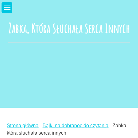
Skip
to
content
Żabka, Która Słuchała Serca Innych
Strona główna
-
Bajki na dobranoc do czytania
-
Żabka,
która słuchała serca innych