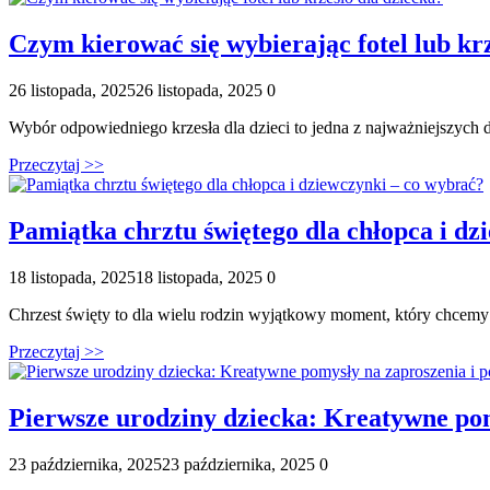
Czym kierować się wybierając fotel lub krz
Posted
Komentarze
26 listopada, 2025
26 listopada, 2025
0
on
Wybór odpowiedniego krzesła dla dzieci to jedna z najważniejszych de
Przeczytaj >>
Pamiątka chrztu świętego dla chłopca i dz
Posted
Komentarze
18 listopada, 2025
18 listopada, 2025
0
on
Chrzest święty to dla wielu rodzin wyjątkowy moment, który chcemy
Przeczytaj >>
Pierwsze urodziny dziecka: Kreatywne pom
Posted
Komentarze
23 października, 2025
23 października, 2025
0
on