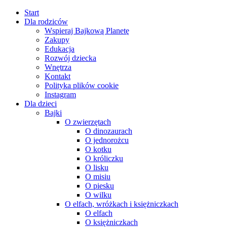
Skip
Start
to
Dla rodziców
content
Wspieraj Bajkową Planetę
Zakupy
Edukacja
Rozwój dziecka
Wnętrza
Kontakt
Polityka plików cookie
Instagram
Dla dzieci
Bajki
O zwierzętach
O dinozaurach
O jednorożcu
O kotku
O króliczku
O lisku
O misiu
O piesku
O wilku
O elfach, wróżkach i księżniczkach
O elfach
O księżniczkach