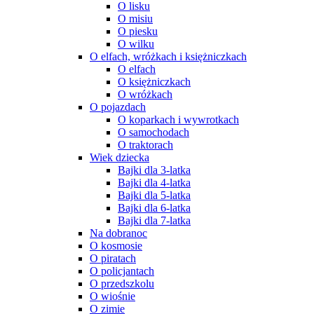
O lisku
O misiu
O piesku
O wilku
O elfach, wróżkach i księżniczkach
O elfach
O księżniczkach
O wróżkach
O pojazdach
O koparkach i wywrotkach
O samochodach
O traktorach
Wiek dziecka
Bajki dla 3-latka
Bajki dla 4-latka
Bajki dla 5-latka
Bajki dla 6-latka
Bajki dla 7-latka
Na dobranoc
O kosmosie
O piratach
O policjantach
O przedszkolu
O wiośnie
O zimie