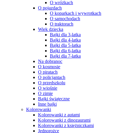
O wróżkach
O pojazdach
O koparkach i wywrotkach
O samochodach
O traktorach
Wiek dziecka
Bajki dla 3-latka
Bajki dla 4-latka
Bajki dla 5-latka
Bajki dla 6-latka
Bajki dla 7-latka
Na dobranoc
O kosmosie
O piratach
O policjantach
O przedszkolu
O wiośnie
O zimie
Bajki świąteczne
Inne bajki
Kolorowanki
Kolorowanki z autami
Kolorowanki z dinozaurami
Kolorowanki z księżniczkami
Jednorożce