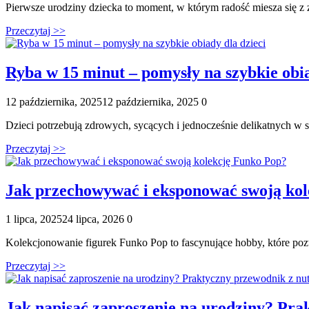
Pierwsze urodziny dziecka to moment, w którym radość miesza się z z
Przeczytaj >>
Ryba w 15 minut – pomysły na szybkie obia
Posted
Komentarze
12 października, 2025
12 października, 2025
0
on
Dzieci potrzebują zdrowych, sycących i jednocześnie delikatnych w s
Przeczytaj >>
Jak przechowywać i eksponować swoją ko
Posted
Komentarze
1 lipca, 2025
24 lipca, 2026
0
on
Kolekcjonowanie figurek Funko Pop to fascynujące hobby, które pozw
Przeczytaj >>
Jak napisać zaproszenie na urodziny? Pra