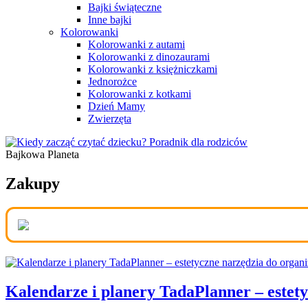
Bajki świąteczne
Inne bajki
Kolorowanki
Kolorowanki z autami
Kolorowanki z dinozaurami
Kolorowanki z księżniczkami
Jednorożce
Kolorowanki z kotkami
Dzień Mamy
Zwierzęta
Bajkowa Planeta
Portal dla Rodziców
Zakupy
Kalendarze i planery TadaPlanner – estety