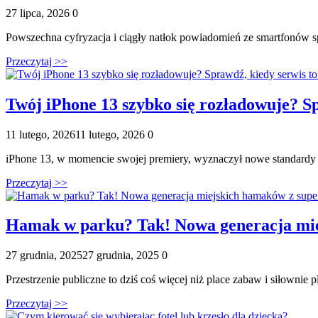
Posted
Komentarze
27 lipca, 2026
0
on
Powszechna cyfryzacja i ciągły natłok powiadomień ze smartfonów sp
Przeczytaj >>
Twój iPhone 13 szybko się rozładowuje? Sp
Posted
Komentarze
11 lutego, 2026
11 lutego, 2026
0
on
iPhone 13, w momencie swojej premiery, wyznaczył nowe standardy w
Przeczytaj >>
Hamak w parku? Tak! Nowa generacja mie
Posted
Komentarze
27 grudnia, 2025
27 grudnia, 2025
0
on
Przestrzenie publiczne to dziś coś więcej niż place zabaw i siłownie 
Przeczytaj >>