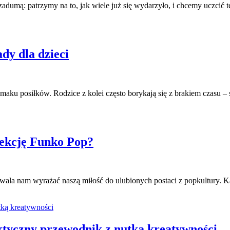
adumą: patrzymy na to, jak wiele już się wydarzyło, i chcemy uczcić t
dy dla dzieci
maku posiłków. Rodzice z kolei często borykają się z brakiem czasu – 
lekcję Funko Pop?
ala nam wyrażać naszą miłość do ulubionych postaci z popkultury. Każ
ktyczny przewodnik z nutką kreatywności