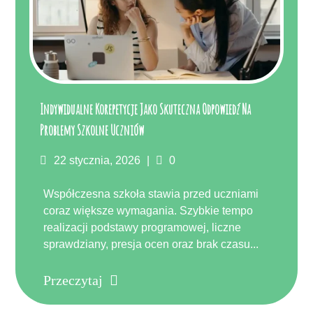
Indywidualne Korepetycje Jako Skuteczna Odpowiedź Na
Problemy Szkolne Uczniów
Posted
Komentarze
22 stycznia, 2026
0
on
Współczesna szkoła stawia przed uczniami
coraz większe wymagania. Szybkie tempo
realizacji podstawy programowej, liczne
sprawdziany, presja ocen oraz brak czasu...
Przeczytaj