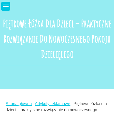
Skip
to
content
Piętrowe Łóżka Dla Dzieci – Praktyczne
Rozwiązanie Do Nowoczesnego Pokoju
Dziecięcego
Strona główna
-
Artykuły reklamowe
-
Piętrowe łóżka dla
dzieci – praktyczne rozwiązanie do nowoczesnego