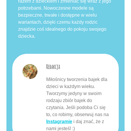
razem z dzieckiem i zmieniać się wraz z jego
potrzebami. Nowoczesne modele są
bezpieczne, trwałe i dostępne w wielu
wariantach, dzięki czemu każdy rodzic
znajdzie coś idealnego do pokoju swojego
dziecka.
Redakcja
Miłośnicy tworzenia bajek dla
dzieci w każdym wieku.
Tworzymy jedyny w swoim
rodzaju zbiór bajek do
czytania. Jeśli podoba Ci się
to, co robimy, obserwuj nas na
Instagramie
i daj znać, że z
nami jesteś! :)