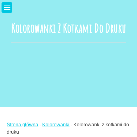
Skip
to
content
Kolorowanki Z Kotkami Do Druku
Strona główna
-
Kolorowanki
-
Kolorowanki z kotkami do
druku