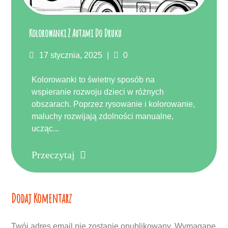
Kolorowanki Z Autami Do Druku
Posted
Komentarze
17 stycznia, 2025
0
on
Kolorowanki to świetny sposób na
wspieranie rozwoju dzieci w różnych
obszarach. Poprzez rysowanie i kolorowanie,
maluchy rozwijają zdolności manualne,
ucząc...
Przeczytaj
Dodaj Komentarz
Twój adres email nie zostanie opublikowany.
Wymagane