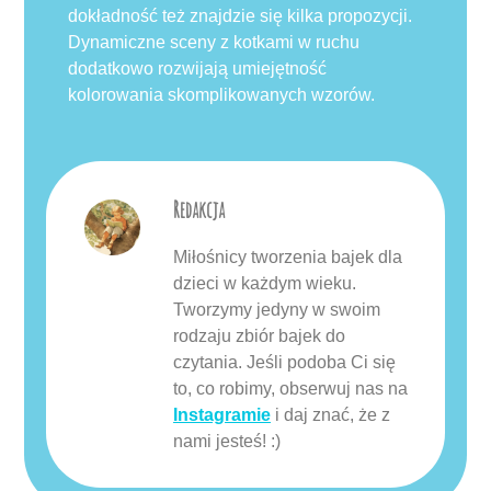
dokładność też znajdzie się kilka propozycji.
Dynamiczne sceny z kotkami w ruchu
dodatkowo rozwijają umiejętność
kolorowania skomplikowanych wzorów.
Redakcja
Miłośnicy tworzenia bajek dla
dzieci w każdym wieku.
Tworzymy jedyny w swoim
rodzaju zbiór bajek do
czytania. Jeśli podoba Ci się
to, co robimy, obserwuj nas na
Instagramie
i daj znać, że z
nami jesteś! :)