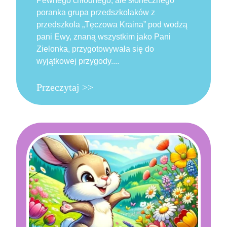
Pewnego chłodnego, ale słonecznego
poranka grupa przedszkolaków z
przedszkola „Tęczowa Kraina” pod wodzą
pani Ewy, znaną wszystkim jako Pani
Zielonka, przygotowywała się do
wyjątkowej przygody....
Przeczytaj >>