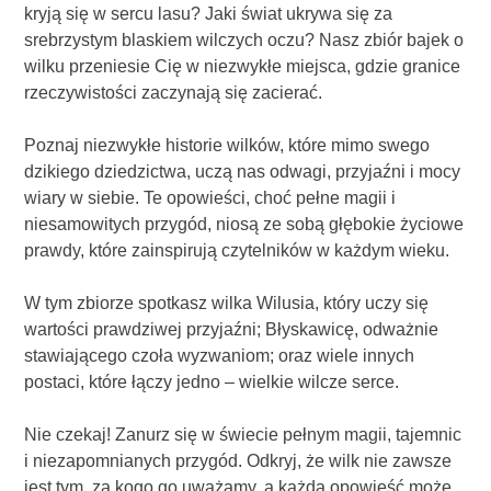
kryją się w sercu lasu? Jaki świat ukrywa się za
srebrzystym blaskiem wilczych oczu? Nasz zbiór bajek o
wilku przeniesie Cię w niezwykłe miejsca, gdzie granice
rzeczywistości zaczynają się zacierać.
Poznaj niezwykłe historie wilków, które mimo swego
dzikiego dziedzictwa, uczą nas odwagi, przyjaźni i mocy
wiary w siebie. Te opowieści, choć pełne magii i
niesamowitych przygód, niosą ze sobą głębokie życiowe
prawdy, które zainspirują czytelników w każdym wieku.
W tym zbiorze spotkasz wilka Wilusia, który uczy się
wartości prawdziwej przyjaźni; Błyskawicę, odważnie
stawiającego czoła wyzwaniom; oraz wiele innych
postaci, które łączy jedno – wielkie wilcze serce.
Nie czekaj! Zanurz się w świecie pełnym magii, tajemnic
i niezapomnianych przygód. Odkryj, że wilk nie zawsze
jest tym, za kogo go uważamy, a każda opowieść może