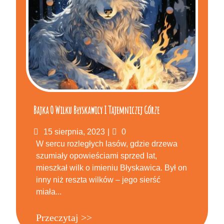
Bajka O Wilku Błyskawicy I Tajemniczej Górze
Posted
Komentarze
15 sierpnia, 2023
0
on
W sercu rozległych lasów, gdzie drzewa
szumiały opowieściami sprzed lat,
mieszkał wilk o imieniu Błyskawica. Był on
inny niż reszta wilków – jego sierść
miała...
Przeczytaj >>