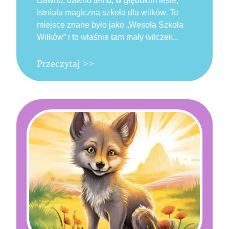
Dawno, dawno temu, w głębokim lesie,
istniała magiczna szkoła dla wilków. To
miejsce znane było jako „Wesoła Szkoła
Wilków” i to właśnie tam mały wilczek...
Przeczytaj >>