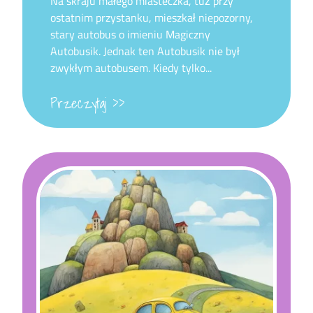
Na skraju małego miasteczka, tuż przy
ostatnim przystanku, mieszkał niepozorny,
stary autobus o imieniu Magiczny
Autobusik. Jednak ten Autobusik nie był
zwykłym autobusem. Kiedy tylko...
Przeczytaj >>