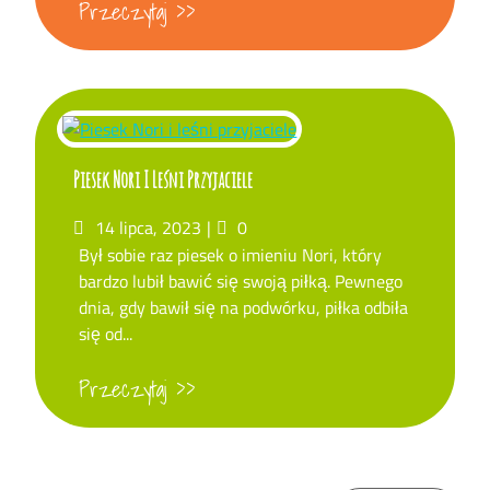
Przeczytaj >>
Piesek Nori I Leśni Przyjaciele
Posted
Komentarze
14 lipca, 2023
0
on
Był sobie raz piesek o imieniu Nori, który
bardzo lubił bawić się swoją piłką. Pewnego
dnia, gdy bawił się na podwórku, piłka odbiła
się od...
Przeczytaj >>