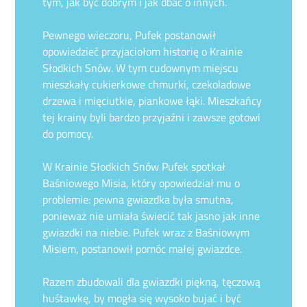
tym, jak być dobrym i jak dbać o innych.
Pewnego wieczoru, Pufek postanowił
opowiedzieć przyjaciołom historię o Krainie
Słodkich Snów. W tym cudownym miejscu
mieszkały cukierkowe chmurki, czekoladowe
drzewa i mięciutkie, piankowe łąki. Mieszkańcy
tej krainy byli bardzo przyjaźni i zawsze gotowi
do pomocy.
W Krainie Słodkich Snów Pufek spotkał
Baśniowego Misia, który opowiedział mu o
problemie: pewna gwiazdka była smutna,
ponieważ nie umiała świecić tak jasno jak inne
gwiazdki na niebie. Pufek wraz z Baśniowym
Misiem, postanowił pomóc małej gwiazdce.
Razem zbudowali dla gwiazdki piękną, tęczową
huśtawkę, by mogła się wysoko bujać i być