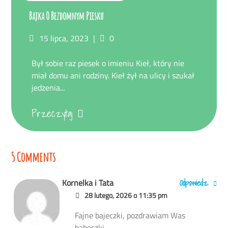
Bajka O Bezdomnym Piesku
Posted
Komentarze
15 lipca, 2023
0
on
Był sobie raz piesek o imieniu Kieł, który nie
miał domu ani rodziny. Kieł żył na ulicy i szukał
jedzenia...
Przeczytaj
5 Comments
Odpowiedz
Kornelka i Tata
28 lutego, 2026 o 11:35 pm
Fajne bajeczki, pozdrawiam Was
babeczki.