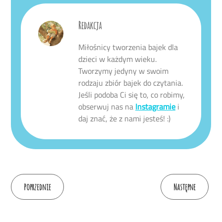
Redakcja
Miłośnicy tworzenia bajek dla
dzieci w każdym wieku.
Tworzymy jedyny w swoim
rodzaju zbiór bajek do czytania.
Jeśli podoba Ci się to, co robimy,
obserwuj nas na
Instagramie
i
daj znać, że z nami jesteś! :)
Continue
Poprzednie
Następne
Reading