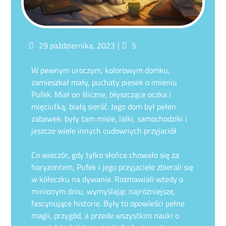
Posted
Komentarze
29 października, 2023
5
on
W pewnym uroczym, kolorowym domku,
zamieszkał mały, puchaty piesek o imieniu
Pufek. Miał on śliczne, błyszczące oczka i
mięciutką, białą sierść. Jego dom był pełen
zabawek: były tam misie, lalki, samochodziki i
jeszcze wiele innych cudownych przyjaciół.
Co wieczór, gdy tylko słońce chowało się za
horyzontem, Pufek i jego przyjaciele zbierali się
w kółeczku na dywanie. Rozmawiali wtedy o
minionym dniu, wymyślając najróżniejsze,
fascynujące historie. Były to opowieści pełne
magii, przygód, a przede wszystkim nauki o