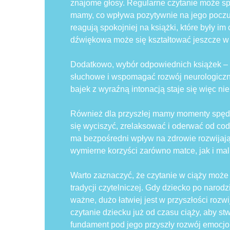
znajome głosy. Regularne czytanie może sp
mamy, co wpływa pozytywnie na jego poczuc
reagują spokojniej na książki, które były i
dźwiękowa może się kształtować jeszcze w 
Dodatkowo, wybór odpowiednich książek –
słuchowe i wspomagać rozwój neurologiczny
bajek z wyraźną intonacją staje się więc nie
Również dla przyszłej mamy momenty spęd
się wyciszyć, zrelaksować i oderwać od co
ma bezpośredni wpływ na zdrowie rozwijają
wymierne korzyści zarówno matce, jak i ma
Warto zaznaczyć, że czytanie w ciąży może
tradycji czytelniczej. Gdy dziecko po narodz
ważne, dużo łatwiej jest w przyszłości rozwi
czytanie dziecku już od czasu ciąży, aby s
fundament pod jego przyszły rozwój emocjona