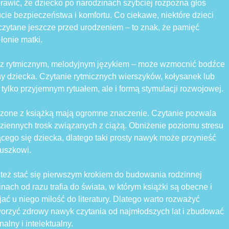
rawić, że dziecko po narodzinach szybciej rozpozna głos
ie bezpieczeństwa i komfortu. Co ciekawe, niektóre dzieci
m czytane jeszcze przed urodzeniem – to znak, że pamięć
łonie matki.
 z rytmicznym, melodyjnym językiem – może wzmocnić bodźce
 dziecka. Czytanie rytmicznych wierszyków, kołysanek lub
 tylko przyjemnym rytuałem, ale i formą stymulacji rozwojowej.
zone z książką mają ogromne znaczenie. Czytanie pozwala
dziennych trosk związanych z ciążą. Obniżenie poziomu stresu
cego się dziecka, dlatego taki prosty nawyk może przynieść
luszkowi.
 też stać się pierwszym krokiem do budowania rodzinnej
inach od razu trafia do świata, w którym książki są obecne i
jać u niego miłość do literatury. Dlatego warto rozważyć
tworzyć zdrowy nawyk czytania od najmłodszych lat i zbudować
lny i intelektualny.