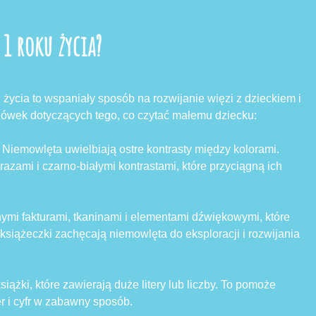
1 roku życia?
ycia to wspaniały sposób na rozwijanie więzi z dzieckiem i
zówek dotyczących tego, co czytać małemu dziecku:
:
Niemowlęta uwielbiają ostre kontrasty między kolorami.
razami i czarno-białymi kontrastami, które przyciągną ich
nymi fakturami, tkaninami i elementami dźwiękowymi, które
książeczki zachęcają niemowlęta do eksploracji i rozwijania
siążki, które zawierają duże litery lub liczby. To pomoże
er i cyfr w zabawny sposób.