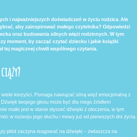
zych i najważniejszych doświadczeń w życiu rodzica. Ale
 wybrać, aby zainspirować małego czytelnika? Odpowiedzi
ziecka oraz budowania silnych więzi rodzinnych. W tym
pszy moment, by zacząć czytać dziecku i jakie książki
ł tej magicznej chwili wspólnego czytania.
 ciąży?
ć wiele korzyści. Pomaga nawiązać silną więź emocjonalną z
 Dźwięk twojego głosu może być dla niego źródłem
ie matki jest w stanie słyszeć dźwięki z otoczenia, w tym
móc w rozwoju jego słuchu i mowy już od pierwszych dni życia.
iąży płód zaczyna reagować na dźwięki – zwłaszcza na