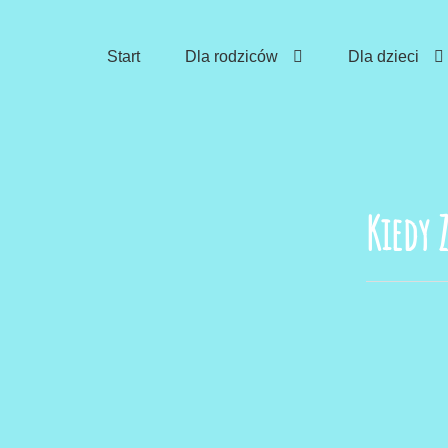
Skip
to
Start
Dla rodziców
Dla dzieci
content
Kiedy 