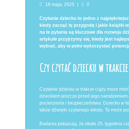
Posted
Komentarze
18 maja, 2025
0
on
Czytanie dziecku to jedno z najpiękniejs
kiedy zacząć tę przygodę i jakie książki
na te pytania są kluczowe dla rozwoju d
artykule przyjrzymy się, kiedy jest najle
wybrać, aby w pełni wykorzystać potencja
Czy czytać dziecku w trakcie
Czytanie dziecku w trakcie ciąży może mie
dzieckiem jeszcze przed jego narodzeniem.
pocieszenia i bezpieczeństwa. Dziecko w łon
także dźwięki czytanego tekstu. To może po
Badania pokazują, że około 25. tygodnia c