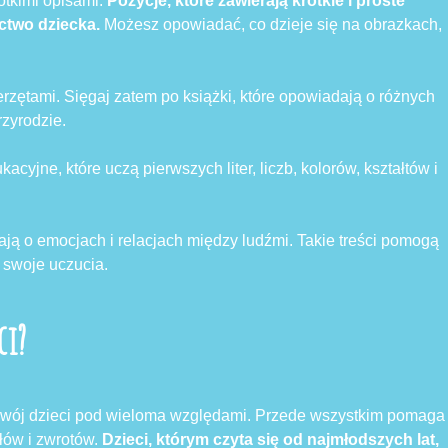
rótkimi opisami.
Pozycje, które zawierają krótkie i proste
ctwo dziecka.
Możesz opowiadać, co dzieje się na obrazkach,
erzętami. Sięgaj zatem po książki, które opowiadają o różnych
rzyrodzie.
kacyjne, które uczą pierwszych liter, liczb, kolorów, kształtów i
ają o emocjach i relacjach między ludźmi. Takie treści pomogą
 swoje uczucia.
ci?
zwój dzieci pod wieloma względami. Przede wszystkim pomaga
łów i zwrotów.
Dzieci, którym czyta się od najmłodszych lat,