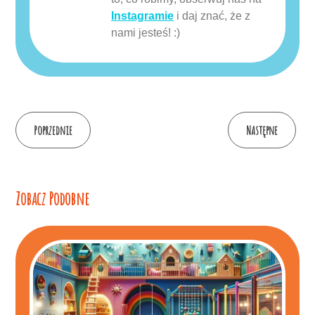
Instagramie
i daj znać, że z
nami jesteś! :)
Continue
Poprzednie
Następne
Reading
Zobacz Podobne