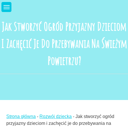
Skip
to
content
Jak Stworzyć Ogród Przyjazny Dzieciom
I Zachęcić Je Do Przebywania Na Świeżym
Powietrzu?
Strona główna
-
Rozwój dziecka
-
Jak stworzyć ogród
przyjazny dzieciom i zachęcić je do przebywania na