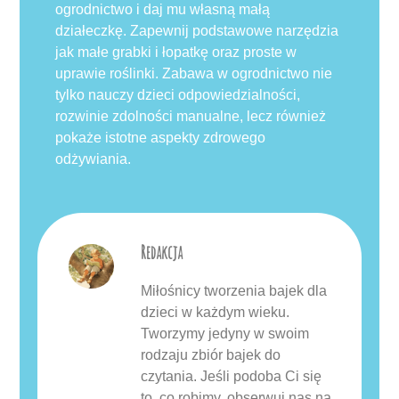
ogrodnictwo i daj mu własną małą
działeczkę. Zapewnij podstawowe narzędzia
jak małe grabki i łopatkę oraz proste w
uprawie roślinki. Zabawa w ogrodnictwo nie
tylko nauczy dzieci odpowiedzialności,
rozwinie zdolności manualne, lecz również
pokaże istotne aspekty zdrowego
odżywiania.
Redakcja
Miłośnicy tworzenia bajek dla
dzieci w każdym wieku.
Tworzymy jedyny w swoim
rodzaju zbiór bajek do
czytania. Jeśli podoba Ci się
to, co robimy, obserwuj nas na