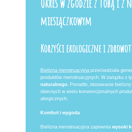
Okres w zgodzie z Tobą i z 
miesiączkowym
Korzyści ekologiczne i zdrowo
Bielizna menstruacyjna
przeciwdziała gener
produktów menstruacyjnych. W związku z 
naturalnego
. Ponadto, stosowanie bielizn
obecnych w wielu konwencjonalnych produkta
alergicznych.
Komfort i wygoda
Bielizna menstruacyjna zapewnia
wysoki k