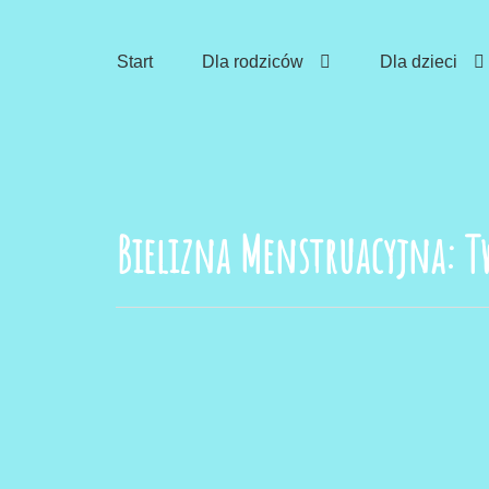
Skip
to
Start
Dla rodziców
Dla dzieci
content
Bielizna Menstruacyjna: T