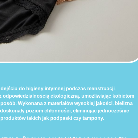
odejściu do higieny intymnej podczas menstruacji.
 z odpowiedzialnością ekologiczną, umożliwiając kobietom
posób. Wykonana z materiałów wysokiej jakości, bielizna
 doskonały poziom chłonności, eliminując jednocześnie
produktów takich jak podpaski czy tampony.