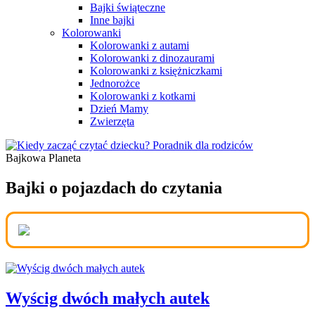
Bajki świąteczne
Inne bajki
Kolorowanki
Kolorowanki z autami
Kolorowanki z dinozaurami
Kolorowanki z księżniczkami
Jednorożce
Kolorowanki z kotkami
Dzień Mamy
Zwierzęta
Bajkowa Planeta
Portal dla Rodziców
Bajki o pojazdach do czytania
Wyścig dwóch małych autek