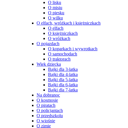
O lisku
O misiu
O piesku
O wilku
O elfach, wróżkach i księżniczkach
O elfach
O księżniczkach
O wróżkach
O pojazdach
O koparkach i wywrotkach
O samochodach
O traktorach
Wiek dziecka
Bajki dla 3-latka
Bajki dla 4-latka
Bajki dla 5-latka
Bajki dla 6-latka
Bajki dla 7-latka
Na dobranoc
O kosmosie
O piratach
O policjantach
O przedszkolu
O wiośnie
O zimie