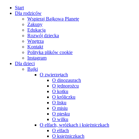
Skip
Start
to
Dla rodziców
content
Wspieraj Bajkową Planetę
Zakupy
Edukacja
Rozwój dziecka
Wnętrza
Kontakt
Polityka plików cookie
Instagram
Dla dzieci
Bajki
O zwierzętach
O dinozaurach
O jednorożcu
O kotku
O króliczku
O lisku
O misiu
O piesku
O wilku
O elfach, wróżkach i księżniczkach
O elfach
O księżniczkach