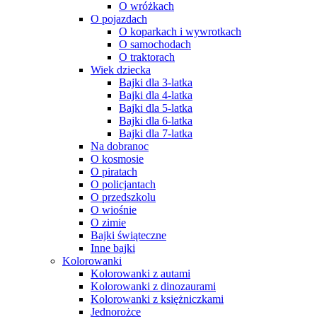
O wróżkach
O pojazdach
O koparkach i wywrotkach
O samochodach
O traktorach
Wiek dziecka
Bajki dla 3-latka
Bajki dla 4-latka
Bajki dla 5-latka
Bajki dla 6-latka
Bajki dla 7-latka
Na dobranoc
O kosmosie
O piratach
O policjantach
O przedszkolu
O wiośnie
O zimie
Bajki świąteczne
Inne bajki
Kolorowanki
Kolorowanki z autami
Kolorowanki z dinozaurami
Kolorowanki z księżniczkami
Jednorożce