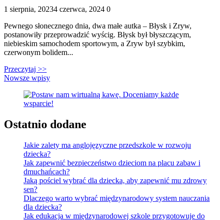
Posted
Komentarze
1 sierpnia, 2023
4 czerwca, 2024
0
on
Pewnego słonecznego dnia, dwa małe autka – Błysk i Zryw,
postanowiły przeprowadzić wyścig. Błysk był błyszczącym,
niebieskim samochodem sportowym, a Zryw był szybkim,
czerwonym bolidem...
Przeczytaj >>
Nawigacja
Nowsze wpisy
po
wpisach
Ostatnio dodane
Jakie zalety ma anglojęzyczne przedszkole w rozwoju
dziecka?
Jak zapewnić bezpieczeństwo dzieciom na placu zabaw i
dmuchańcach?
Jaką pościel wybrać dla dziecka, aby zapewnić mu zdrowy
sen?
Dlaczego warto wybrać międzynarodowy system nauczania
dla dziecka?
Jak edukacja w międzynarodowej szkole przygotowuje do